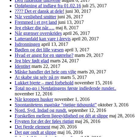
Den fuldendte tilgivelse
august 6, 2017
Opfølgning af indlæg fra 01.02.16
juli 25, 2017
???? Det er dansk at dele!
juni 30, 2017
Når venlighed smitter
juni 26, 2017
Fremmed i et nyt land
juni 13, 2017
Jeg elsker dig når….
maj 8, 2017
Når grænser overskrides
april 26, 2017
Latteranfald kan vare i årevis
april 20, 2017
Isdronningen
april 13, 2017
Bødlen og det lille væsen
april 3, 2017
Hvad er angst for en størrelse?
marts 29, 2017
Jeg blev født glad
marts 24, 2017
Identitet
marts 22, 2017
Måske handler det hele om vilje
marts 20, 2017
At skabe sig selv på ny
marts 5, 2017
Lukket hjerte – med forbehold
november 15, 2016
Total no-go i Netdatingens første indledende runder..
november 12, 2016
Når kroppen husker
november 1, 2016
Spontanitetens magiske “rigtige tidspunkt”
oktober 3, 2016
Nord. Syd. Indad og rundt.
september 12, 2016
Forskellen mellem ligegyldighed og dét at slippe
maj 28, 2016
Frygten for det der føles rigtigt
maj 26, 2016
Det fjerde element
maj 20, 2016
Det gør ondt at slippe
maj 16, 2016