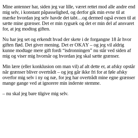
Mine antenner har, siden jeg var lille, været rettet mod alle andre end
mig selv, i konstant påpasselighed, og derfor gik min evne til at
mærke hvordan jeg selv havde det tabt…og dermed også evnen til at
sætte mine grænser. Det er min rygsæk og det er min del af ansvaret
for, at jeg modtog giften.
Nu har jeg set og erkendt hvad der skete i de forgangne 18 år hvor
giften flød. Det giver mening. Det er OKAY – og jeg vil aldrig
kunne modtage mere gift fordi “isdronningen” nu står ved siden af
mig og viser mig hvornår og hvordan jeg skal sætte grænser.
Min lære (eller konklusion om man vil) af alt dette er, at afsky opstår
når grænser bliver overtrådt – og jeg går ikke fri for at føle afsky
overfor mig selv i ny og næ, for jeg har overtrådt mine egne grænser
mange gange ved at ignorere min inderste stemme.
– nu skal jeg bare tilgive mig selv.