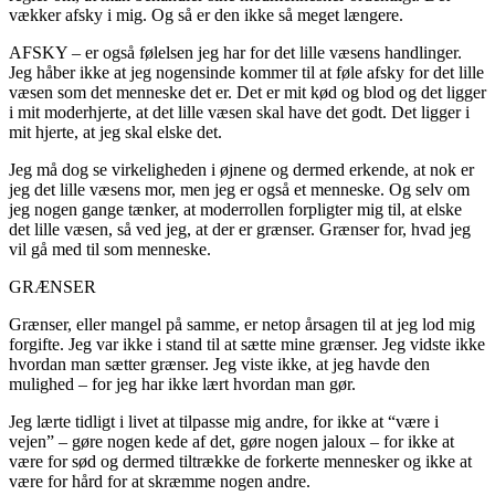
vækker afsky i mig. Og så er den ikke så meget længere.
AFSKY – er også følelsen jeg har for det lille væsens handlinger.
Jeg håber ikke at jeg nogensinde kommer til at føle afsky for det lille
væsen som det menneske det er. Det er mit kød og blod og det ligger
i mit moderhjerte, at det lille væsen skal have det godt. Det ligger i
mit hjerte, at jeg skal elske det.
Jeg må dog se virkeligheden i øjnene og dermed erkende, at nok er
jeg det lille væsens mor, men jeg er også et menneske. Og selv om
jeg nogen gange tænker, at moderrollen forpligter mig til, at elske
det lille væsen, så ved jeg, at der er grænser. Grænser for, hvad jeg
vil gå med til som menneske.
GRÆNSER
Grænser, eller mangel på samme, er netop årsagen til at jeg lod mig
forgifte. Jeg var ikke i stand til at sætte mine grænser. Jeg vidste ikke
hvordan man sætter grænser. Jeg viste ikke, at jeg havde den
mulighed – for jeg har ikke lært hvordan man gør.
Jeg lærte tidligt i livet at tilpasse mig andre, for ikke at “være i
vejen” – gøre nogen kede af det, gøre nogen jaloux – for ikke at
være for sød og dermed tiltrække de forkerte mennesker og ikke at
være for hård for at skræmme nogen andre.