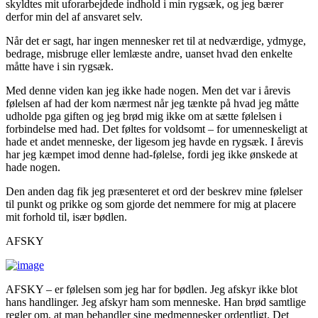
skyldtes mit uforarbejdede indhold i min rygsæk, og jeg bærer
derfor min del af ansvaret selv.
Når det er sagt, har ingen mennesker ret til at nedværdige, ydmyge,
bedrage, misbruge eller lemlæste andre, uanset hvad den enkelte
måtte have i sin rygsæk.
Med denne viden kan jeg ikke hade nogen. Men det var i årevis
følelsen af had der kom nærmest når jeg tænkte på hvad jeg måtte
udholde pga giften og jeg brød mig ikke om at sætte følelsen i
forbindelse med had. Det føltes for voldsomt – for umenneskeligt at
hade et andet menneske, der ligesom jeg havde en rygsæk. I årevis
har jeg kæmpet imod denne had-følelse, fordi jeg ikke ønskede at
hade nogen.
Den anden dag fik jeg præsenteret et ord der beskrev mine følelser
til punkt og prikke og som gjorde det nemmere for mig at placere
mit forhold til, især bødlen.
AFSKY
AFSKY – er følelsen som jeg har for bødlen. Jeg afskyr ikke blot
hans handlinger. Jeg afskyr ham som menneske. Han brød samtlige
regler om, at man behandler sine medmennesker ordentligt. Det