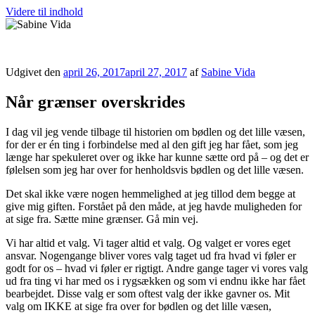
Videre til indhold
Sabine Vida
Udgivet den
april 26, 2017
april 27, 2017
af
Sabine Vida
Når grænser overskrides
I dag vil jeg vende tilbage til historien om bødlen og det lille væsen,
for der er én ting i forbindelse med al den gift jeg har fået, som jeg
længe har spekuleret over og ikke har kunne sætte ord på – og det er
følelsen som jeg har over for henholdsvis bødlen og det lille væsen.
Det skal ikke være nogen hemmelighed at jeg tillod dem begge at
give mig giften. Forstået på den måde, at jeg havde muligheden for
at sige fra. Sætte mine grænser. Gå min vej.
Vi har altid et valg. Vi tager altid et valg. Og valget er vores eget
ansvar. Nogengange bliver vores valg taget ud fra hvad vi føler er
godt for os – hvad vi føler er rigtigt. Andre gange tager vi vores valg
ud fra ting vi har med os i rygsækken og som vi endnu ikke har fået
bearbejdet. Disse valg er som oftest valg der ikke gavner os. Mit
valg om IKKE at sige fra over for bødlen og det lille væsen,