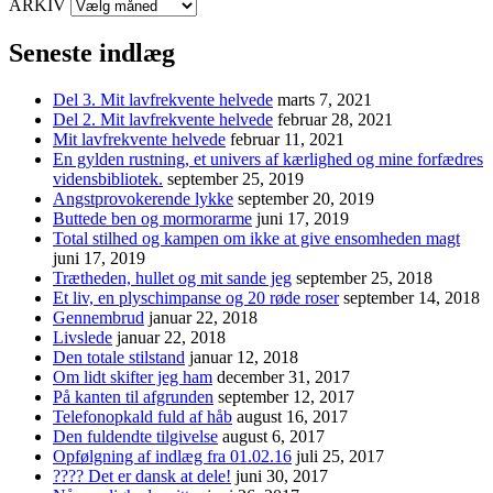
ARKIV
Seneste indlæg
Del 3. Mit lavfrekvente helvede
marts 7, 2021
Del 2. Mit lavfrekvente helvede
februar 28, 2021
Mit lavfrekvente helvede
februar 11, 2021
En gylden rustning, et univers af kærlighed og mine forfædres
vidensbibliotek.
september 25, 2019
Angstprovokerende lykke
september 20, 2019
Buttede ben og mormorarme
juni 17, 2019
Total stilhed og kampen om ikke at give ensomheden magt
juni 17, 2019
Trætheden, hullet og mit sande jeg
september 25, 2018
Et liv, en plyschimpanse og 20 røde roser
september 14, 2018
Gennembrud
januar 22, 2018
Livslede
januar 22, 2018
Den totale stilstand
januar 12, 2018
Om lidt skifter jeg ham
december 31, 2017
På kanten til afgrunden
september 12, 2017
Telefonopkald fuld af håb
august 16, 2017
Den fuldendte tilgivelse
august 6, 2017
Opfølgning af indlæg fra 01.02.16
juli 25, 2017
???? Det er dansk at dele!
juni 30, 2017