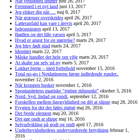
Når venlighed smitter
juni 26, 2017
Fremmed i et nyt land
juni 13, 2017
Jeg elsker dig når….
maj 8, 2017
Når grænser overskrides
april 26, 2017
Latteranfald kan vare i årevis
april 20, 2017
Isdronningen
april 13, 2017
Bødlen og det lille væsen
april 3, 2017
Hvad er angst for en størrelse?
marts 29, 2017
Jeg blev født glad
marts 24, 2017
Identitet
marts 22, 2017
Måske handler det hele om vilje
marts 20, 2017
At skabe sig selv på ny
marts 5, 2017
Lukket hjerte – med forbehold
november 15, 2016
Total no-go i Netdatingens første indledende runder..
november 12, 2016
Når kroppen husker
november 1, 2016
Spontanitetens magiske “rigtige tidspunkt”
oktober 3, 2016
Nord. Syd. Indad og rundt.
september 12, 2016
Forskellen mellem ligegyldighed og dét at slippe
maj 28, 2016
Frygten for det der føles rigtigt
maj 26, 2016
Det fjerde element
maj 20, 2016
Det gør ondt at slippe
maj 16, 2016
Selvudvikling på godt og ondt
april 17, 2016
Underbevidsthedens undervurderede betydning
februar 1,
2016