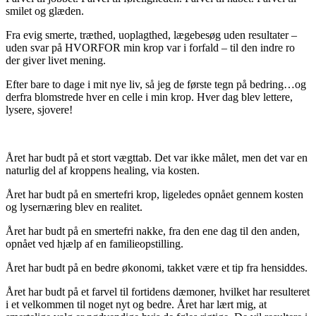
smilet og glæden.
Fra evig smerte, træthed, uoplagthed, lægebesøg uden resultater –
uden svar på HVORFOR min krop var i forfald – til den indre ro
der giver livet mening.
Efter bare to dage i mit nye liv, så jeg de første tegn på bedring…og
derfra blomstrede hver en celle i min krop. Hver dag blev lettere,
lysere, sjovere!
Året har budt på et stort vægttab. Det var ikke målet, men det var en
naturlig del af kroppens healing, via kosten.
Året har budt på en smertefri krop, ligeledes opnået gennem kosten
og lysernæring blev en realitet.
Året har budt på en smertefri nakke, fra den ene dag til den anden,
opnået ved hjælp af en familieopstilling.
Året har budt på en bedre økonomi, takket være et tip fra hensiddes.
Året har budt på et farvel til fortidens dæmoner, hvilket har resulteret
i et velkommen til noget nyt og bedre. Året har lært mig, at