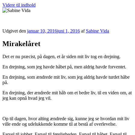
Videre til indhold
Sabine Vida
Udgivet den
januar 10, 2016
juni 1, 2016
af
Sabine Vida
Mirakelåret
Det er nu præcist, på dagen, et år siden mit liv tog en drejning.
En drejning, som jeg havde håbet på, men aldrig havde forventet.
En drejning, som ændrede mit liv, som jeg aldrig havde turdet håbe
på.
En drejning, der ændrede mit håb om et bedre liv, til en viden om, at
jeg kan opnå hvad jeg vil.
Op til dagen, hvor alting ændrede sig, kunne jeg se hvordan mit liv
ville ende og udelukkende komme til at bestå af overlevelse.
Farvel til jobbet. Farvel til føreligheden. Farvel til håbet. Farvel til