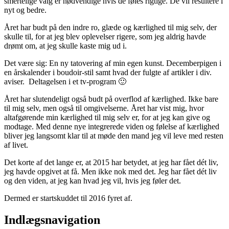
smertelige valg er nødvendige hvis de føles rigtige. De vil resultere i
nyt og bedre.
Året har budt på den indre ro, glæde og kærlighed til mig selv, der
skulle til, for at jeg blev oplevelser rigere, som jeg aldrig havde
drømt om, at jeg skulle kaste mig ud i.
Det være sig: En ny tatovering af min egen kunst. Decemberpigen i
en årskalender i boudoir-stil samt hvad der fulgte af artikler i div.
aviser. Deltagelsen i et tv-program 🙂
Året har slutendeligt også budt på overflod af kærlighed. Ikke bare
til mig selv, men også til omgivelserne. Året har vist mig, hvor
altafgørende min kærlighed til mig selv er, for at jeg kan give og
modtage. Med denne nye integrerede viden og følelse af kærlighed
bliver jeg langsomt klar til at møde den mand jeg vil leve med resten
af livet.
Det korte af det lange er, at 2015 har betydet, at jeg har fået dét liv,
jeg havde opgivet at få. Men ikke nok med det. Jeg har fået dét liv
og den viden, at jeg kan hvad jeg vil, hvis jeg føler det.
Dermed er startskuddet til 2016 fyret af.
Indlægsnavigation