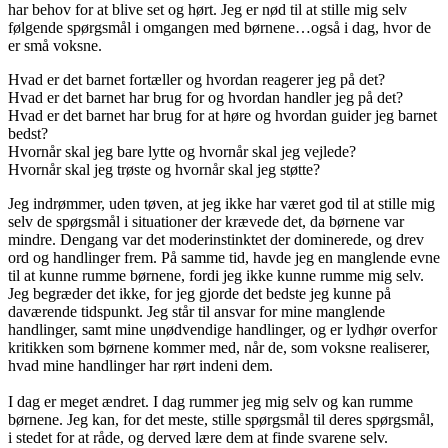
har behov for at blive set og hørt. Jeg er nød til at stille mig selv
følgende spørgsmål i omgangen med børnene…også i dag, hvor de
er små voksne.
Hvad er det barnet fortæller og hvordan reagerer jeg på det?
Hvad er det barnet har brug for og hvordan handler jeg på det?
Hvad er det barnet har brug for at høre og hvordan guider jeg barnet
bedst?
Hvornår skal jeg bare lytte og hvornår skal jeg vejlede?
Hvornår skal jeg trøste og hvornår skal jeg støtte?
Jeg indrømmer, uden tøven, at jeg ikke har været god til at stille mig
selv de spørgsmål i situationer der krævede det, da børnene var
mindre. Dengang var det moderinstinktet der dominerede, og drev
ord og handlinger frem. På samme tid, havde jeg en manglende evne
til at kunne rumme børnene, fordi jeg ikke kunne rumme mig selv.
Jeg begræder det ikke, for jeg gjorde det bedste jeg kunne på
daværende tidspunkt. Jeg står til ansvar for mine manglende
handlinger, samt mine unødvendige handlinger, og er lydhør overfor
kritikken som børnene kommer med, når de, som voksne realiserer,
hvad mine handlinger har rørt indeni dem.
I dag er meget ændret. I dag rummer jeg mig selv og kan rumme
børnene. Jeg kan, for det meste, stille spørgsmål til deres spørgsmål,
i stedet for at råde, og derved lære dem at finde svarene selv.