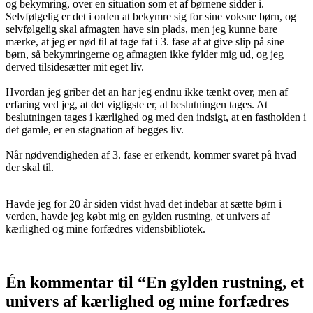
og bekymring, over en situation som et af børnene sidder i.
Selvfølgelig er det i orden at bekymre sig for sine voksne børn, og
selvfølgelig skal afmagten have sin plads, men jeg kunne bare
mærke, at jeg er nød til at tage fat i 3. fase af at give slip på sine
børn, så bekymringerne og afmagten ikke fylder mig ud, og jeg
derved tilsidesætter mit eget liv.
Hvordan jeg griber det an har jeg endnu ikke tænkt over, men af
erfaring ved jeg, at det vigtigste er, at beslutningen tages. At
beslutningen tages i kærlighed og med den indsigt, at en fastholden i
det gamle, er en stagnation af begges liv.
Når nødvendigheden af 3. fase er erkendt, kommer svaret på hvad
der skal til.
Havde jeg for 20 år siden vidst hvad det indebar at sætte børn i
verden, havde jeg købt mig en gylden rustning, et univers af
kærlighed og mine forfædres vidensbibliotek.
Én kommentar til “En gylden rustning, et
univers af kærlighed og mine forfædres