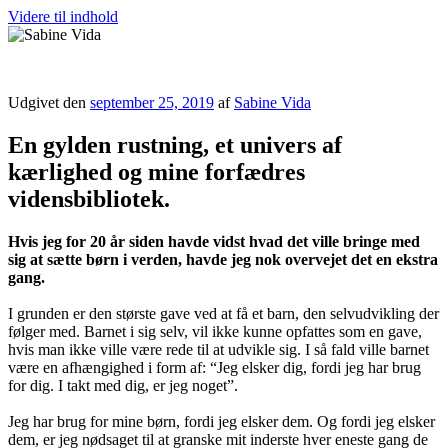
Videre til indhold
Sabine Vida
Udgivet den
september 25, 2019
af
Sabine Vida
En gylden rustning, et univers af
kærlighed og mine forfædres
vidensbibliotek.
Hvis jeg for 20 år siden havde vidst hvad det ville bringe med
sig at sætte børn i verden, havde jeg nok overvejet det en ekstra
gang.
I grunden er den største gave ved at få et barn, den selvudvikling der
følger med. Barnet i sig selv, vil ikke kunne opfattes som en gave,
hvis man ikke ville være rede til at udvikle sig. I så fald ville barnet
være en afhængighed i form af: “Jeg elsker dig, fordi jeg har brug
for dig. I takt med dig, er jeg noget”.
Jeg har brug for mine børn, fordi jeg elsker dem. Og fordi jeg elsker
dem, er jeg nødsaget til at granske mit inderste hver eneste gang de