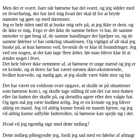
Men det er svært. Især når børnene har det svært, og jeg sidder med
en livserfaring, der har lært mig hvad der skal til for at bryde
mønstre og gøre op med dæmoner.
Jeg er hele tiden nød til at huske mig selv på, at jeg ikke er dem, og
de ikke er mig. Ergo er det ikke de samme behov vi har, de samme
metoder vi gør brug af, de samme handlinger der hjælper os, og de
samme følelser vi har omkring situationen. Og vigtigst af alt skal jeg
huske på, at kun børnene ved, hvornår de er klar til forandringer. Jeg
ved om nogen, at det kan tage flere årtier, før man bliver klar til at
ændre noget i livet.
Det hele bliver ikke nemmere af, at børnene er unge mænd og jeg er
en kvinde, og at deres far har været næsten ikke-eksisterende,
hvilket krævede, og stadig gør, at jeg skulle være både mor og far.
Det har været en voldsom svær opgave, at skulle se på situationer
som børnene kom i, og skulle tage stilling til om det var mor-hatten
eller far-hatten der skulle på, og derudfra agere efter den valgte hat.
Og igen må jeg være hudløst ærlig. Jeg er en kvinde og jeg bliver
aldrig en mand. Jeg vil aldrig kunne forstå en mands hjerne, og jeg
vil aldrig kunne udfylde faderrollen, så børnene kan spejle sig i det.
Hvad vil jeg egentlig sige med dette indlæg?
Dette indlæg påbegyndte jeg, fordi jeg sad med en følelse af afmagt