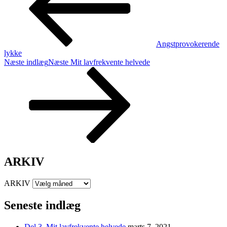
Angstprovokerende
lykke
Næste indlæg
Næste
Mit lavfrekvente helvede
ARKIV
ARKIV
Seneste indlæg
Del 3. Mit lavfrekvente helvede
marts 7, 2021