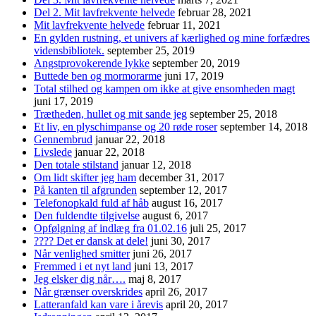
Del 2. Mit lavfrekvente helvede
februar 28, 2021
Mit lavfrekvente helvede
februar 11, 2021
En gylden rustning, et univers af kærlighed og mine forfædres
vidensbibliotek.
september 25, 2019
Angstprovokerende lykke
september 20, 2019
Buttede ben og mormorarme
juni 17, 2019
Total stilhed og kampen om ikke at give ensomheden magt
juni 17, 2019
Trætheden, hullet og mit sande jeg
september 25, 2018
Et liv, en plyschimpanse og 20 røde roser
september 14, 2018
Gennembrud
januar 22, 2018
Livslede
januar 22, 2018
Den totale stilstand
januar 12, 2018
Om lidt skifter jeg ham
december 31, 2017
På kanten til afgrunden
september 12, 2017
Telefonopkald fuld af håb
august 16, 2017
Den fuldendte tilgivelse
august 6, 2017
Opfølgning af indlæg fra 01.02.16
juli 25, 2017
???? Det er dansk at dele!
juni 30, 2017
Når venlighed smitter
juni 26, 2017
Fremmed i et nyt land
juni 13, 2017
Jeg elsker dig når….
maj 8, 2017
Når grænser overskrides
april 26, 2017
Latteranfald kan vare i årevis
april 20, 2017