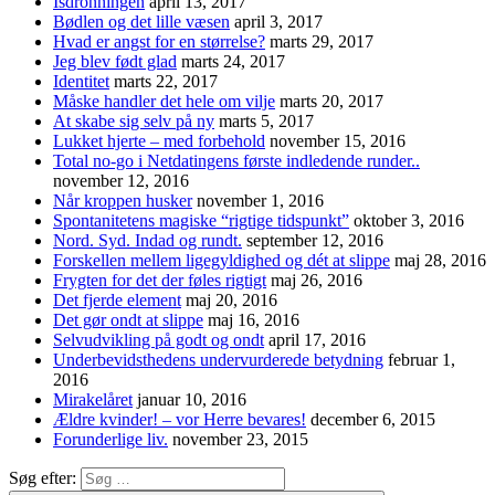
Isdronningen
april 13, 2017
Bødlen og det lille væsen
april 3, 2017
Hvad er angst for en størrelse?
marts 29, 2017
Jeg blev født glad
marts 24, 2017
Identitet
marts 22, 2017
Måske handler det hele om vilje
marts 20, 2017
At skabe sig selv på ny
marts 5, 2017
Lukket hjerte – med forbehold
november 15, 2016
Total no-go i Netdatingens første indledende runder..
november 12, 2016
Når kroppen husker
november 1, 2016
Spontanitetens magiske “rigtige tidspunkt”
oktober 3, 2016
Nord. Syd. Indad og rundt.
september 12, 2016
Forskellen mellem ligegyldighed og dét at slippe
maj 28, 2016
Frygten for det der føles rigtigt
maj 26, 2016
Det fjerde element
maj 20, 2016
Det gør ondt at slippe
maj 16, 2016
Selvudvikling på godt og ondt
april 17, 2016
Underbevidsthedens undervurderede betydning
februar 1,
2016
Mirakelåret
januar 10, 2016
Ældre kvinder! – vor Herre bevares!
december 6, 2015
Forunderlige liv.
november 23, 2015
Søg efter: