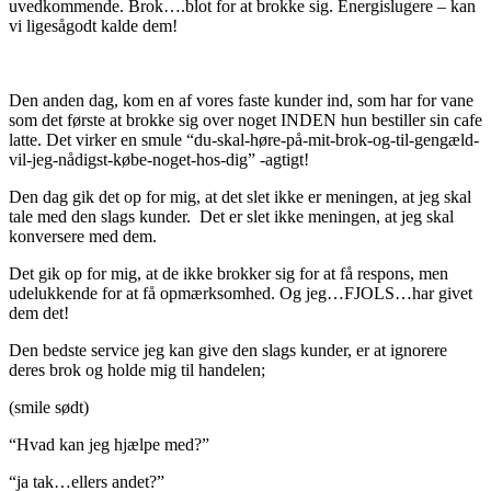
uvedkommende. Brok….blot for at brokke sig. Energislugere – kan
vi ligesågodt kalde dem!
Den anden dag, kom en af vores faste kunder ind, som har for vane
som det første at brokke sig over noget INDEN hun bestiller sin cafe
latte. Det virker en smule “du-skal-høre-på-mit-brok-og-til-gengæld-
vil-jeg-nådigst-købe-noget-hos-dig” -agtigt!
Den dag gik det op for mig, at det slet ikke er meningen, at jeg skal
tale med den slags kunder. Det er slet ikke meningen, at jeg skal
konversere med dem.
Det gik op for mig, at de ikke brokker sig for at få respons, men
udelukkende for at få opmærksomhed. Og jeg…FJOLS…har givet
dem det!
Den bedste service jeg kan give den slags kunder, er at ignorere
deres brok og holde mig til handelen;
(smile sødt)
“Hvad kan jeg hjælpe med?”
“ja tak…ellers andet?”