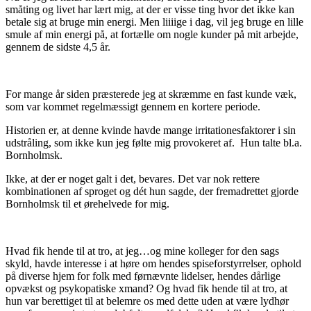
småting og livet har lært mig, at der er visse ting hvor det ikke kan
betale sig at bruge min energi. Men liiiige i dag, vil jeg bruge en lille
smule af min energi på, at fortælle om nogle kunder på mit arbejde,
gennem de sidste 4,5 år.
For mange år siden præsterede jeg at skræmme en fast kunde væk,
som var kommet regelmæssigt gennem en kortere periode.
Historien er, at denne kvinde havde mange irritationesfaktorer i sin
udstråling, som ikke kun jeg følte mig provokeret af. Hun talte bl.a.
Bornholmsk.
Ikke, at der er noget galt i det, bevares. Det var nok rettere
kombinationen af sproget og dét hun sagde, der fremadrettet gjorde
Bornholmsk til et ørehelvede for mig.
Hvad fik hende til at tro, at jeg…og mine kolleger for den sags
skyld, havde interesse i at høre om hendes spiseforstyrrelser, ophold
på diverse hjem for folk med førnævnte lidelser, hendes dårlige
opvækst og psykopatiske xmand? Og hvad fik hende til at tro, at
hun var berettiget til at belemre os med dette uden at være lydhør