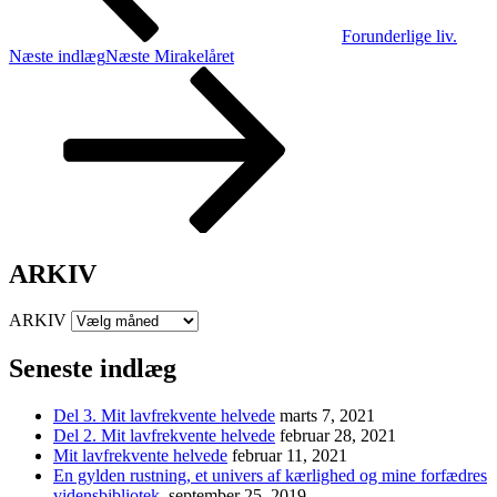
Forunderlige liv.
Næste indlæg
Næste
Mirakelåret
ARKIV
ARKIV
Seneste indlæg
Del 3. Mit lavfrekvente helvede
marts 7, 2021
Del 2. Mit lavfrekvente helvede
februar 28, 2021
Mit lavfrekvente helvede
februar 11, 2021
En gylden rustning, et univers af kærlighed og mine forfædres
vidensbibliotek.
september 25, 2019