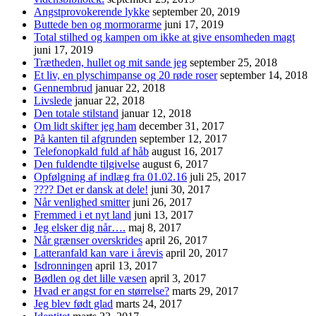
Angstprovokerende lykke
september 20, 2019
Buttede ben og mormorarme
juni 17, 2019
Total stilhed og kampen om ikke at give ensomheden magt
juni 17, 2019
Trætheden, hullet og mit sande jeg
september 25, 2018
Et liv, en plyschimpanse og 20 røde roser
september 14, 2018
Gennembrud
januar 22, 2018
Livslede
januar 22, 2018
Den totale stilstand
januar 12, 2018
Om lidt skifter jeg ham
december 31, 2017
På kanten til afgrunden
september 12, 2017
Telefonopkald fuld af håb
august 16, 2017
Den fuldendte tilgivelse
august 6, 2017
Opfølgning af indlæg fra 01.02.16
juli 25, 2017
???? Det er dansk at dele!
juni 30, 2017
Når venlighed smitter
juni 26, 2017
Fremmed i et nyt land
juni 13, 2017
Jeg elsker dig når….
maj 8, 2017
Når grænser overskrides
april 26, 2017
Latteranfald kan vare i årevis
april 20, 2017
Isdronningen
april 13, 2017
Bødlen og det lille væsen
april 3, 2017
Hvad er angst for en størrelse?
marts 29, 2017
Jeg blev født glad
marts 24, 2017