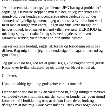
“Andre mennesker har også problemer. JEG har også problemer” –
sagde jeg. Desværre stoppede min tale her, da jeg var rystet i min
grundvold over hendes egocentrerede ubearbejdede fortid, der
skinnede så tydeligt igennem, at jeg nærmest så hvordan hun var i
færd med at hugge min energi. Ingen ord ville være trængt ind i
hendes hoved, hvor meget jeg end ville have sagt. DERIMOD har
mit kropssprog, der talte for sig selv ved at yde overdreven
sarkastisk service, været mere end hun kunne rumme.
Jeg servicerede færdigt, sagde tak for nu og forlod min plads bag
disken. Bag mig kunne jeg høre hende sige:”Ja…gå du bare ud og
grin af mig”.
Jeg gik ikke ud bag ved for at grine. Jeg gik ud bagved for at græde.
Rystet over hvilket skuespil jeg ufrivilligt var blevet en del af.
Chokeret.
Hun kom aldrig igen…og gudskelov var det intet tab.
Denne hændelse har helt klart været med til, at jeg hurtigere mærker
vanviddet vokse i mit indre, når der kommer kunder der uden grund
kommer ind i butikken og tror, at de kan læsse deres brok og
dårligdom af hos mig. Brok over småting! Brok over noget der er