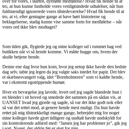
over for vores, i starten, dybfølte medfølelse? Hvad fik hende til at
tro, at hun kunne fastholde vores venligtsindede udtalelser, når hun
fuldstændigt ignorerede vores tilstedeværelse? Hvad fik hende til at
tro, at vi, efter gentagne gange at have hørt historierne og
beklagelserne, stadig kunne vise samme form for medfølelse – når
vores ord ikke blev modtaget?
Som tiden gik, flygtede jeg og mine kolleger ud i rummet bag ved
butikken når vi så hende komme. Vi måtte hugge om, hvem der
skulle betjene hende.
Denne ene dag hvor hun kom, hvor jeg netop ikke havde den bedste
dag selv, tabte jeg legen da jeg valgte saks istedet for papir. Det blev
et skæbnesvangert valg, idet “Bornholmeren” som vi kaldte hende,
var i ekstremt egotrippende humør.
Hver en bevægelse jeg lavede, hvert ord jeg sagde blandede hun i
en blender i sit hoved og smedede det sammen på en sådan vis, at
UANSET hvad jeg gjorde og sagde, så var det ikke godt nok eller
så var det rettet mod, at genere hende mest muligt. Da hun havde
rettet på mig tilstrækkeligt mange gange, bebrejdet mig for noget
mine kolleger havde gjort tidligere og uudtalt havde undskyldt for
sin kontrolerende adfærd med: “Jamen jeg har problemer jo”, gik jeg
i sort. Noget, der aldrig før er sket for mig.