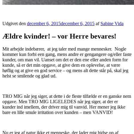
Sabine Vida
Udgivet den
december 6, 2015
december 6, 2015
af
Sabine Vida
Ældre kvinder! – vor Herre bevares!
Mit arbejde indebærer, at jeg taler med mange mennesker. Nogle
kommer kun forbi een gang, mens andre er gengangere og/eller faste
kunder, om man vil. Uanset om det er den ene eller anden form for
kunde, så er det min opgave, at give dem en oplevelse, at være
høflig og at give en god service – og mens alt dette står på, skal jeg
helst se smilende og glad ud.
TRO MIG når jeg siger, at dette i de fleste tilfælde er en ganske nem
opgave. Men TRO MIG LIGELEDES når jeg siger, at der er
kunder ind imellem, der driver mig til vanvid. Her mener jeg ikke
bare en lille smule irritation over kunden – men VANVID!
Nu er jeg af natur ikke et menneske, der lader mig hidse op af