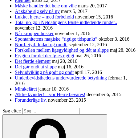
Identitet
marts 22, 2017
Måske handler det hele om vilje
marts 20, 2017
At skabe sig selv på ny
marts 5, 2017
Lukket hjerte – med forbehold
november 15, 2016
Total no-go i Netdatingens første indledende runder..
november 12, 2016
Når kroppen husker
november 1, 2016
Spontanitetens magiske “rigtige tidspunkt”
oktober 3, 2016
Nord. Syd. Indad og rundt.
september 12, 2016
Forskellen mellem ligegyldighed og dét at slippe
maj 28, 2016
Frygten for det der føles rigtigt
maj 26, 2016
Det fjerde element
maj 20, 2016
Det gør ondt at slippe
maj 16, 2016
Selvudvikling på godt og ondt
april 17, 2016
Underbevidsthedens undervurderede betydning
februar 1,
2016
Mirakelåret
januar 10, 2016
Ældre kvinder! – vor Herre bevares!
december 6, 2015
Forunderlige liv.
november 23, 2015
Søg efter: